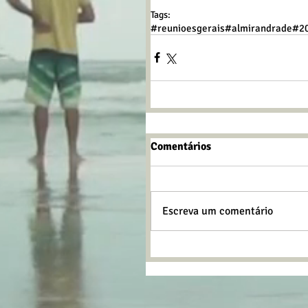
Tags:
#reunioesgerais
#almirandrade
#2
Comentários
Escreva um comentário