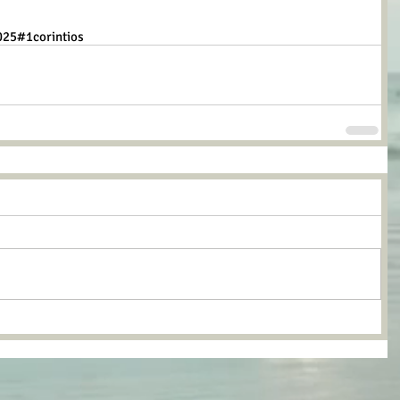
025
#1corintios