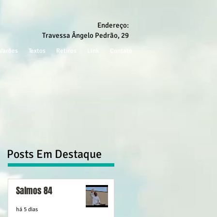
Endereço:
Travessa Ângelo Pedrão, 29
Varões
Textos
Retiros
Link
Contato
Posts Em Destaque
Salmos 84
há 5 dias