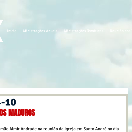
Início
Ministrações Anuais
Ministrações Temáticas
Reunião dos 
4-10
HOS MADUROS
ão Almir Andrade na reunião da Igreja em Santo André no dia 