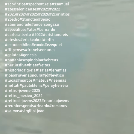
#1corintios
#1pedro
#1reis
#1samuel
#1tessalonicenses
#2021
#2022
#2023
#2024
#2025
#2026
#2corintios
#2pedro
#2timoteo
#3joao
#almirandrade
#andersongazzi
#apocalipse
#atos
#bernardo
#carlosalberto #2022
#cristianoreis
#efesios
#erickcabral
#erlin
#estudobiblico
#exodo
#ezequiel
#filipenses
#francisconunes
#galatas
#genesis
#hananiasespindola
#hebreus
#herlinsilva
#hiatafreitas
#historiadaigreja
#isaias
#jeremias
#joão
#juvenalmoura
#jó
#levítico
#lucas
#marcos
#mateus
#neemias
#neftali
#pauloklemz
#percyherrera
#retiro-jovens-2025
#retiro_mexico_2024
#retirodejovens2023
#reuniaojovens
#reunioesgerais
#ricardo
#romanos
#salmos
#virgilio
1joao