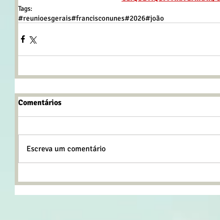
Tags:
#reunioesgerais
#francisconunes
#2026
#joão
Comentários
Escreva um comentário