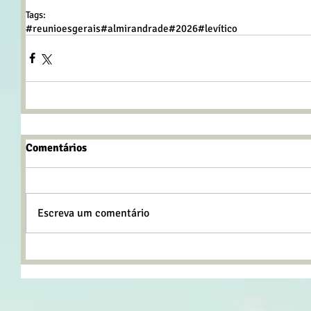
Tags:
#reunioesgerais
#almirandrade
#2026
#levítico
Comentários
Escreva um comentário