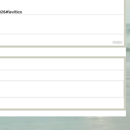
026
#levítico