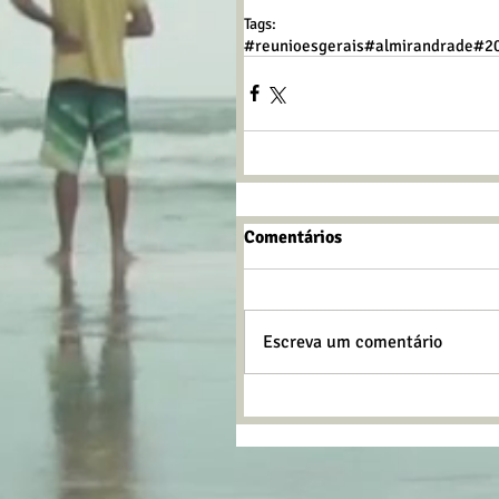
Tags:
#reunioesgerais
#almirandrade
#2
Comentários
Escreva um comentário