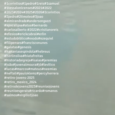
#1corintios
#1pedro
#1reis
#1samuel
#1tessalonicenses
#2021
#2022
#2023
#2024
#2025
#2026
#2corintios
#2pedro
#2timoteo
#3joao
#almirandrade
#andersongazzi
#apocalipse
#atos
#bernardo
#carlosalberto #2022
#cristianoreis
#efesios
#erickcabral
#erlin
#estudobiblico
#exodo
#ezequiel
#filipenses
#francisconunes
#galatas
#genesis
#hananiasespindola
#hebreus
#herlinsilva
#hiatafreitas
#historiadaigreja
#isaias
#jeremias
#joão
#juvenalmoura
#jó
#levítico
#lucas
#marcos
#mateus
#neemias
#neftali
#pauloklemz
#percyherrera
#retiro-jovens-2025
#retiro_mexico_2024
#retirodejovens2023
#reuniaojovens
#reunioesgerais
#ricardo
#romanos
#salmos
#virgilio
1joao