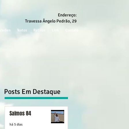
Endereço:
Travessa Ângelo Pedrão, 29
Varões
Textos
Retiros
Link
Contato
Posts Em Destaque
Salmos 84
há 5 dias