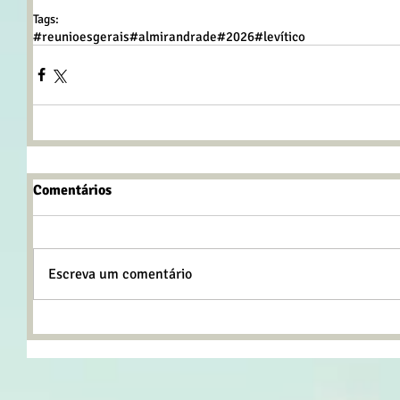
Tags:
#reunioesgerais
#almirandrade
#2026
#levítico
Comentários
Escreva um comentário