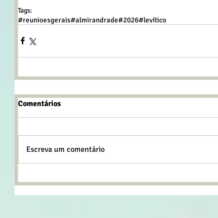
Tags:
#reunioesgerais
#almirandrade
#2026
#levítico
Comentários
Escreva um comentário