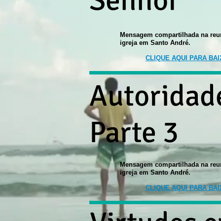
Senhor
Mensagem compartilhada na reu
igreja em Santo André.
CLIQUE AQUI PARA BA
Autoridad
Parte 3
Mensagem compartilhada na reu
igreja em Santo André.
CLIQUE AQUI PARA BA