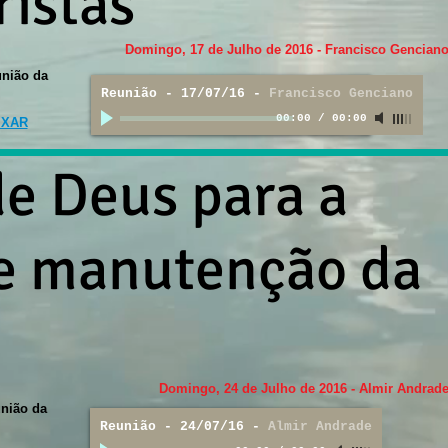
ristãs
Domingo, 17 de Julho de 2016 - Francisco Gencian
nião da
Reunião - 17/07/16
-
Francisco Genciano
00:00
/
00:00
IXAR
de Deus para a
e manutenção da
Domingo, 24 de Julho de 2016 - Almir Andrad
nião da
Reunião - 24/07/16
-
Almir Andrade