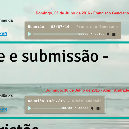
Domingo, 03 de Julho de 2016 - Francisco Genciano
nião da
Reunião - 03/07/16
-
Francisco Genciano
IXAR
00:00
/
00:00
e e submissão -
Domingo, 10 de Julho de 2016 - Almir Andrade
nião da
Reunião 10/07/16
-
Almir Andrade
00:00
/
00:00
IXAR