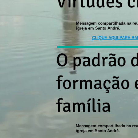
Virtudes c
Mensagem compartilhada na reu
igreja em Santo André.
CLIQUE AQUI PARA BA
O padrão 
formação 
família
Mensagem compartilhada na reu
igreja em Santo André.