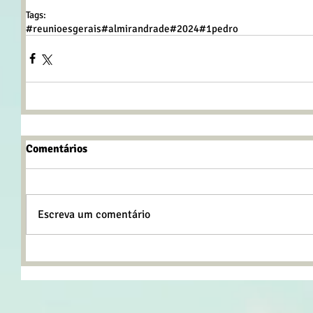
Tags:
#reunioesgerais
#almirandrade
#2024
#1pedro
Comentários
Escreva um comentário