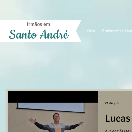
Irmãos em
Santo André
Início
Ministrações Anu
21 de jun.
Lucas
A ORAÇÃO Men