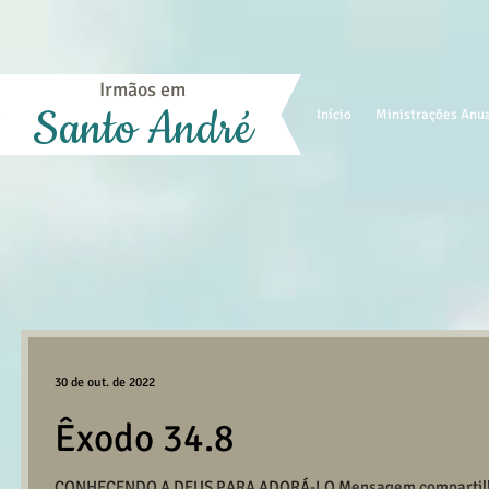
Irmãos em
Santo André
Início
Ministrações Anu
30 de out. de 2022
Êxodo 34.8
CONHECENDO A DEUS PARA ADORÁ-LO Mensagem compartilhad