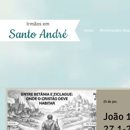
Irmãos em
Santo André
Início
Ministrações Anu
25 de jan.
João 
27.1-