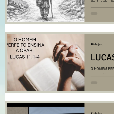
ENTRE BETÂNI
HABITAR Mens
Anderson Gazz
no dia 25/01
18 de jan.
LUCAS
O HOMEM PER
compartilhada
da Igreja em 
AQUI PARA B
12 de jan.