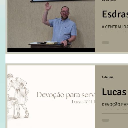
Esdra
A CENTRALIDA
pelo irmão Al
Santo André n
BAIXAR/OUVI
4 de jan.
Lucas
DEVOÇÃO PAR
pelo irmão Al
Santo André n
BAIXAR/OUVI