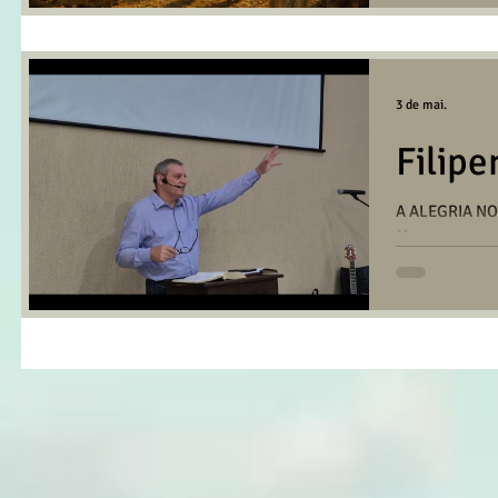
3 de mai.
Filipe
A ALEGRIA NO
Mensagem com
(Curitiba-PR) 
dia 03/05/20