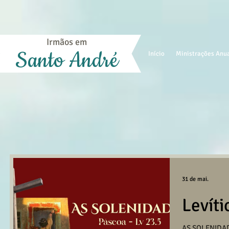
Irmãos em
Santo André
Início
Ministrações Anu
31 de mai.
Levíti
AS SOLENIDAD