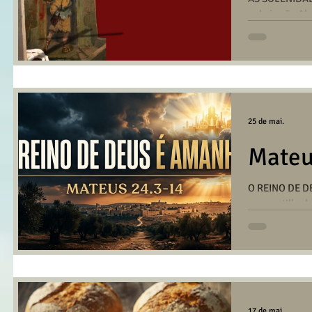
pelo irmão Al
Santo André n
BAIXAR/OUVI
25 de mai.
Mateu
O REINO DE 
compartilhada
da Igreja em 
AQUI PARA B
17 de mai.