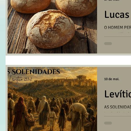
Lucas
O HOMEM PER
compartilhada
da Igreja em 
AQUI PARA B
10 de mai.
Levíti
AS SOLENIDAD
irmão Almir A
André no dia
BAIXAR/OUVI