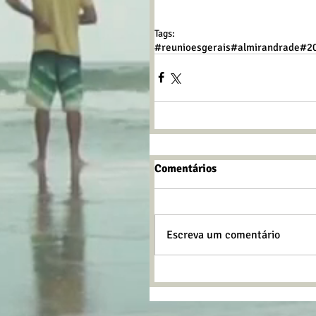
Tags:
#reunioesgerais
#almirandrade
#2
Comentários
Escreva um comentário