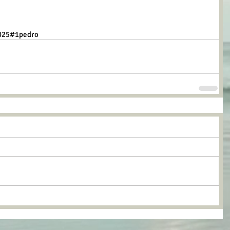
025
#1pedro