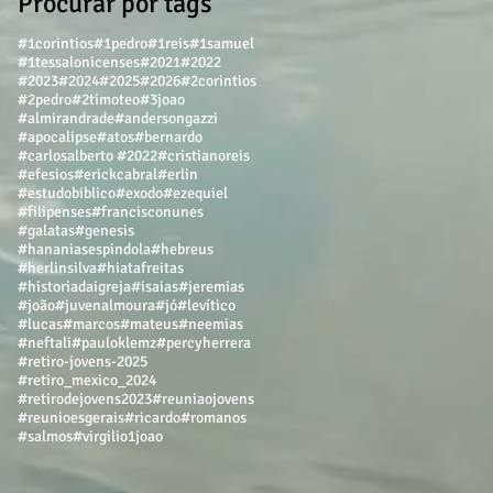
Procurar por tags
#1corintios
#1pedro
#1reis
#1samuel
#1tessalonicenses
#2021
#2022
#2023
#2024
#2025
#2026
#2corintios
#2pedro
#2timoteo
#3joao
#almirandrade
#andersongazzi
#apocalipse
#atos
#bernardo
#carlosalberto #2022
#cristianoreis
#efesios
#erickcabral
#erlin
#estudobiblico
#exodo
#ezequiel
#filipenses
#francisconunes
#galatas
#genesis
#hananiasespindola
#hebreus
#herlinsilva
#hiatafreitas
#historiadaigreja
#isaias
#jeremias
#joão
#juvenalmoura
#jó
#levítico
#lucas
#marcos
#mateus
#neemias
#neftali
#pauloklemz
#percyherrera
#retiro-jovens-2025
#retiro_mexico_2024
#retirodejovens2023
#reuniaojovens
#reunioesgerais
#ricardo
#romanos
#salmos
#virgilio
1joao