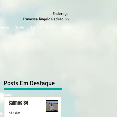
Endereço:
Travessa Ângelo Pedrão, 29
Varões
Textos
Retiros
Link
Contato
Posts Em Destaque
Salmos 84
há 5 dias