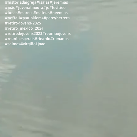
#historiadaigreja
#isaias
#jeremias
#joão
#juvenalmoura
#jó
#levítico
#lucas
#marcos
#mateus
#neemias
#neftali
#pauloklemz
#percyherrera
#retiro-jovens-2025
#retiro_mexico_2024
#retirodejovens2023
#reuniaojovens
#reunioesgerais
#ricardo
#romanos
#salmos
#virgilio
1joao