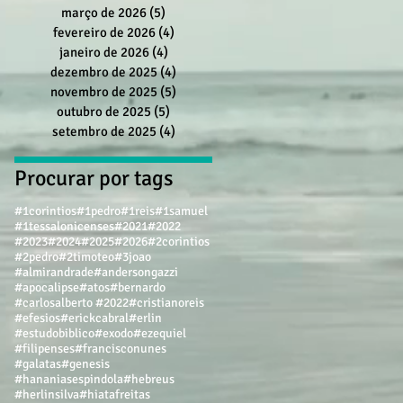
março de 2026
(5)
5 posts
fevereiro de 2026
(4)
4 posts
janeiro de 2026
(4)
4 posts
dezembro de 2025
(4)
4 posts
novembro de 2025
(5)
5 posts
outubro de 2025
(5)
5 posts
setembro de 2025
(4)
4 posts
Procurar por tags
#1corintios
#1pedro
#1reis
#1samuel
#1tessalonicenses
#2021
#2022
#2023
#2024
#2025
#2026
#2corintios
#2pedro
#2timoteo
#3joao
#almirandrade
#andersongazzi
#apocalipse
#atos
#bernardo
#carlosalberto #2022
#cristianoreis
#efesios
#erickcabral
#erlin
#estudobiblico
#exodo
#ezequiel
#filipenses
#francisconunes
#galatas
#genesis
#hananiasespindola
#hebreus
#herlinsilva
#hiatafreitas