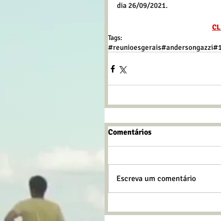
dia 26/09/2021.
CL
Tags:
#reunioesgerais
#andersongazzi
#
Comentários
Escreva um comentário