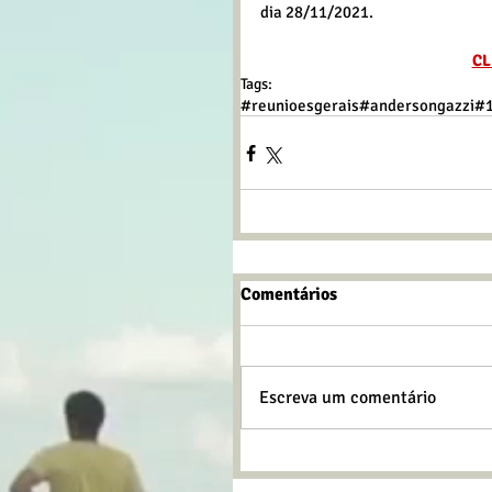
dia 28/11/2021.
CL
Tags:
#reunioesgerais
#andersongazzi
#
Comentários
Escreva um comentário