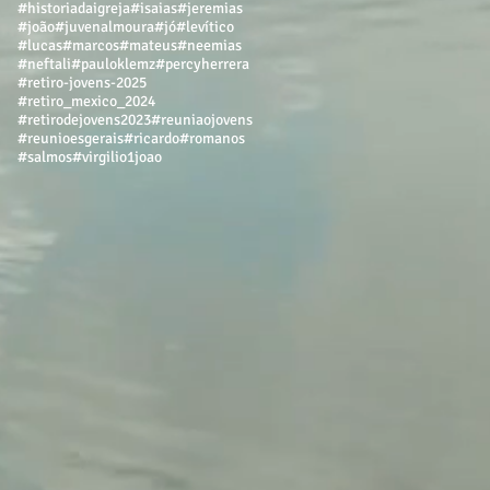
#historiadaigreja
#isaias
#jeremias
#joão
#juvenalmoura
#jó
#levítico
#lucas
#marcos
#mateus
#neemias
#neftali
#pauloklemz
#percyherrera
#retiro-jovens-2025
#retiro_mexico_2024
#retirodejovens2023
#reuniaojovens
#reunioesgerais
#ricardo
#romanos
#salmos
#virgilio
1joao