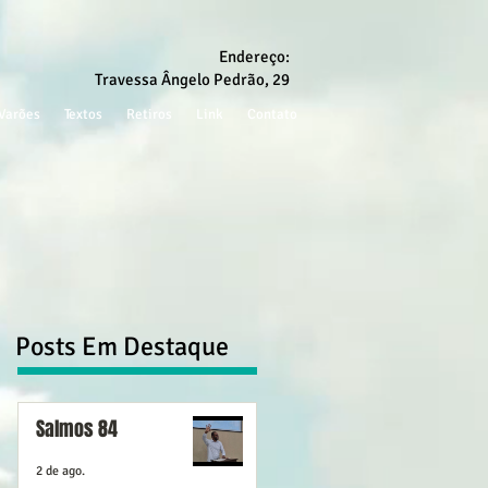
Endereço:
Travessa Ângelo Pedrão, 29
Varões
Textos
Retiros
Link
Contato
Posts Em Destaque
Salmos 84
2 de ago.