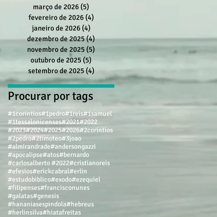
março de 2026
(5)
5 posts
fevereiro de 2026
(4)
4 posts
janeiro de 2026
(4)
4 posts
dezembro de 2025
(4)
4 posts
novembro de 2025
(5)
5 posts
outubro de 2025
(5)
5 posts
setembro de 2025
(4)
4 posts
Procurar por tags
#1corintios
#1pedro
#1reis
#1samuel
#1tessalonicenses
#2021
#2022
#2023
#2024
#2025
#2026
#2corintios
#2pedro
#2timoteo
#3joao
#almirandrade
#andersongazzi
#apocalipse
#atos
#bernardo
#carlosalberto #2022
#cristianoreis
#efesios
#erickcabral
#erlin
#estudobiblico
#exodo
#ezequiel
#filipenses
#francisconunes
#galatas
#genesis
#hananiasespindola
#hebreus
#herlinsilva
#hiatafreitas