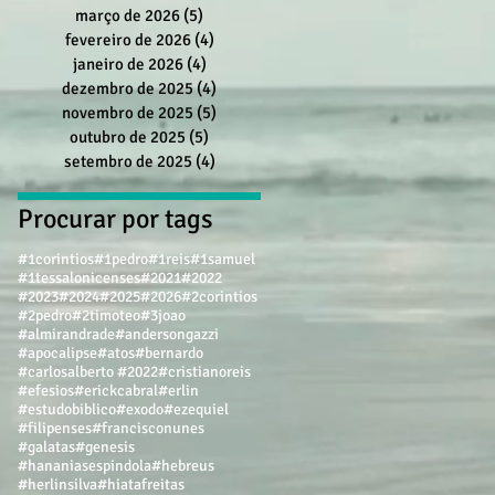
março de 2026
(5)
5 posts
fevereiro de 2026
(4)
4 posts
janeiro de 2026
(4)
4 posts
dezembro de 2025
(4)
4 posts
novembro de 2025
(5)
5 posts
outubro de 2025
(5)
5 posts
setembro de 2025
(4)
4 posts
Procurar por tags
#1corintios
#1pedro
#1reis
#1samuel
#1tessalonicenses
#2021
#2022
#2023
#2024
#2025
#2026
#2corintios
#2pedro
#2timoteo
#3joao
#almirandrade
#andersongazzi
#apocalipse
#atos
#bernardo
#carlosalberto #2022
#cristianoreis
#efesios
#erickcabral
#erlin
#estudobiblico
#exodo
#ezequiel
#filipenses
#francisconunes
#galatas
#genesis
#hananiasespindola
#hebreus
#herlinsilva
#hiatafreitas