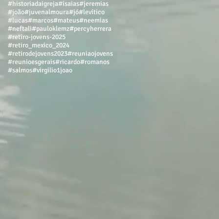
#historiadaigreja
#isaias
#jeremias
#joão
#juvenalmoura
#jó
#levítico
#lucas
#marcos
#mateus
#neemias
#neftali
#pauloklemz
#percyherrera
#retiro-jovens-2025
#retiro_mexico_2024
#retirodejovens2023
#reuniaojovens
#reunioesgerais
#ricardo
#romanos
#salmos
#virgilio
1joao