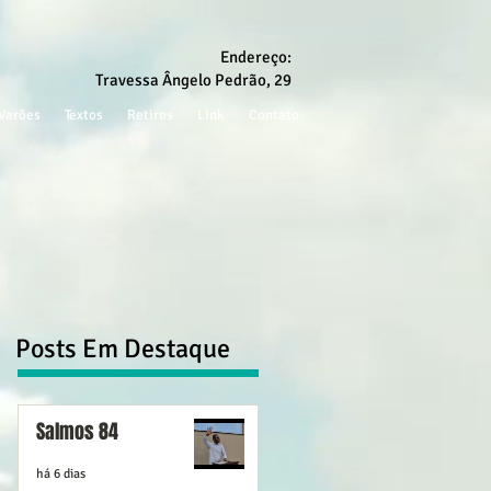
Endereço:
Travessa Ângelo Pedrão, 29
Varões
Textos
Retiros
Link
Contato
Posts Em Destaque
Salmos 84
há 6 dias