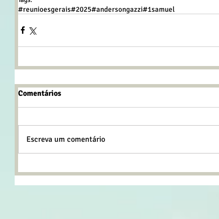
#reunioesgerais
#2025
#andersongazzi
#1samuel
Comentários
Escreva um comentário