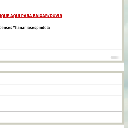
IQUE AQUI PARA BAIXAR/OUVIR
censes
#hananiasespindola