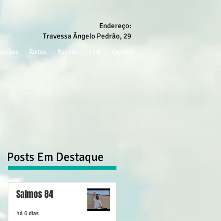
Endereço:
Travessa Ângelo Pedrão, 29
Varões
Textos
Retiros
Link
Contato
Posts Em Destaque
Salmos 84
há 6 dias