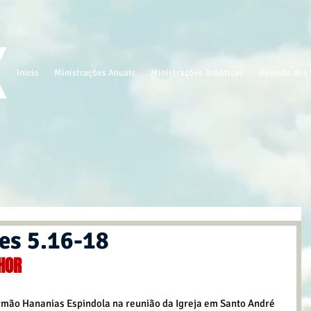
Início
Ministrações Anuais
Ministrações Temáticas
Reunião dos 
es 5.16-18
HOR
mão Hananias Espindola na reunião da Igreja em Santo André 