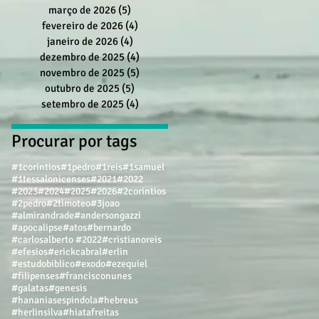
março de 2026
(5)
5 posts
fevereiro de 2026
(4)
4 posts
janeiro de 2026
(4)
4 posts
dezembro de 2025
(4)
4 posts
novembro de 2025
(5)
5 posts
outubro de 2025
(5)
5 posts
setembro de 2025
(4)
4 posts
Procurar por tags
#1corintios
#1pedro
#1reis
#1samuel
#1tessalonicenses
#2021
#2022
#2023
#2024
#2025
#2026
#2corintios
#2pedro
#2timoteo
#3joao
#almirandrade
#andersongazzi
#apocalipse
#atos
#bernardo
#carlosalberto #2022
#cristianoreis
#efesios
#erickcabral
#erlin
#estudobiblico
#exodo
#ezequiel
#filipenses
#francisconunes
#galatas
#genesis
#hananiasespindola
#hebreus
#herlinsilva
#hiatafreitas