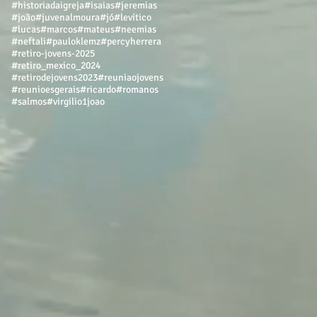
#historiadaigreja
#isaias
#jeremias
#joão
#juvenalmoura
#jó
#levítico
#lucas
#marcos
#mateus
#neemias
#neftali
#pauloklemz
#percyherrera
#retiro-jovens-2025
#retiro_mexico_2024
#retirodejovens2023
#reuniaojovens
#reunioesgerais
#ricardo
#romanos
#salmos
#virgilio
1joao