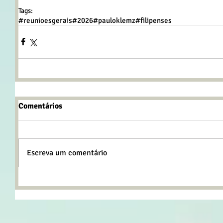
Tags:
#reunioesgerais
#2026
#pauloklemz
#filipenses
Comentários
Escreva um comentário