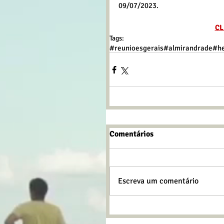
09/07/2023.
CL
Tags:
#reunioesgerais
#almirandrade
#h
Comentários
Escreva um comentário