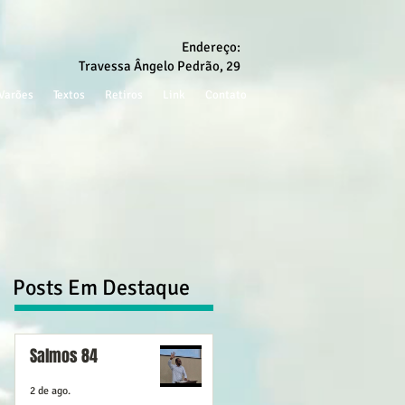
Endereço:
Travessa Ângelo Pedrão, 29
Varões
Textos
Retiros
Link
Contato
Posts Em Destaque
Salmos 84
2 de ago.