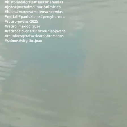
#historiadaigreja
#isaias
#jeremias
#joão
#juvenalmoura
#jó
#levítico
#lucas
#marcos
#mateus
#neemias
#neftali
#pauloklemz
#percyherrera
#retiro-jovens-2025
#retiro_mexico_2024
#retirodejovens2023
#reuniaojovens
#reunioesgerais
#ricardo
#romanos
#salmos
#virgilio
1joao