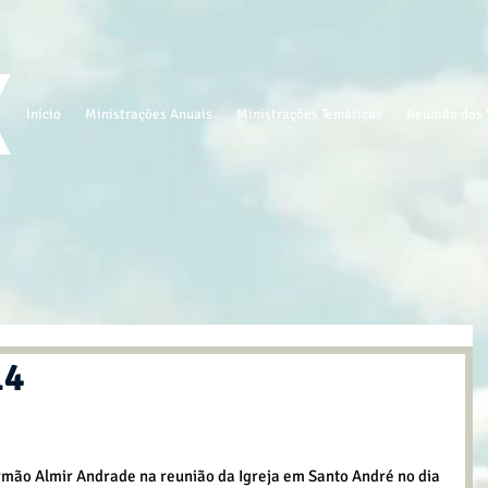
Início
Ministrações Anuais
Ministrações Temáticas
Reunião dos 
14
ão Almir Andrade na reunião da Igreja em Santo André no dia 