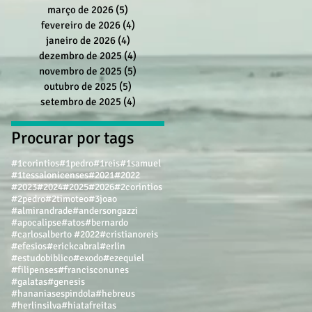
março de 2026
(5)
5 posts
fevereiro de 2026
(4)
4 posts
janeiro de 2026
(4)
4 posts
dezembro de 2025
(4)
4 posts
novembro de 2025
(5)
5 posts
outubro de 2025
(5)
5 posts
setembro de 2025
(4)
4 posts
Procurar por tags
#1corintios
#1pedro
#1reis
#1samuel
#1tessalonicenses
#2021
#2022
#2023
#2024
#2025
#2026
#2corintios
#2pedro
#2timoteo
#3joao
#almirandrade
#andersongazzi
#apocalipse
#atos
#bernardo
#carlosalberto #2022
#cristianoreis
#efesios
#erickcabral
#erlin
#estudobiblico
#exodo
#ezequiel
#filipenses
#francisconunes
#galatas
#genesis
#hananiasespindola
#hebreus
#herlinsilva
#hiatafreitas