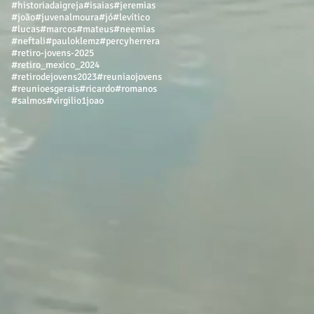
#historiadaigreja
#isaias
#jeremias
#joão
#juvenalmoura
#jó
#levítico
#lucas
#marcos
#mateus
#neemias
#neftali
#pauloklemz
#percyherrera
#retiro-jovens-2025
#retiro_mexico_2024
#retirodejovens2023
#reuniaojovens
#reunioesgerais
#ricardo
#romanos
#salmos
#virgilio
1joao