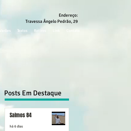
Endereço:
Travessa Ângelo Pedrão, 29
Varões
Textos
Retiros
Link
Contato
Posts Em Destaque
Salmos 84
há 6 dias