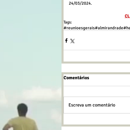
24/03/2024.
CL
Tags:
#reunioesgerais
#almirandrade
#h
Comentários
Escreva um comentário