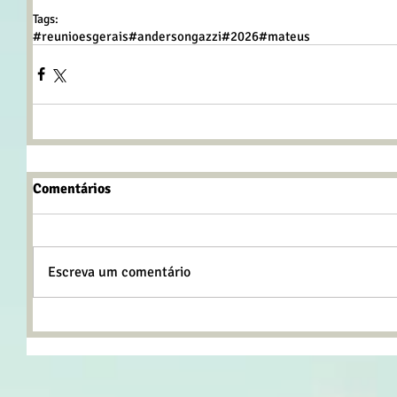
Tags:
#reunioesgerais
#andersongazzi
#2026
#mateus
Comentários
Escreva um comentário