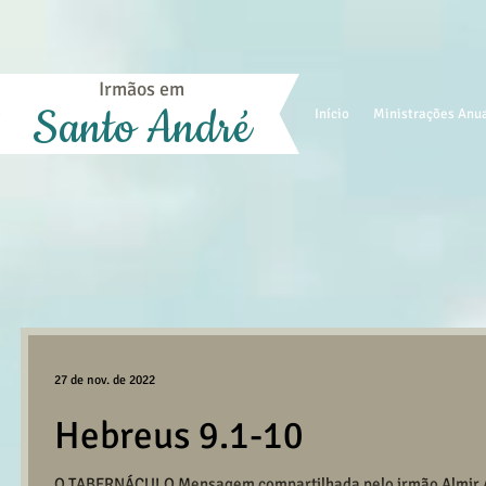
Irmãos em
Santo André
Início
Ministrações Anu
27 de nov. de 2022
Hebreus 9.1-10
O TABERNÁCULO Mensagem compartilhada pelo irmão Almir An