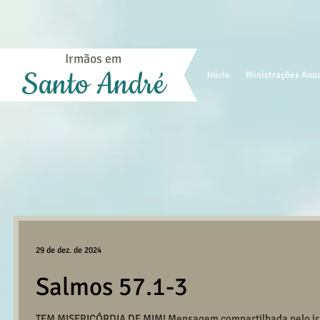
Irmãos em
Santo André
Início
Ministrações Anu
29 de dez. de 2024
Salmos 57.1-3
TEM MISERICÓRDIA DE MIM! Mensagem compartilhada pelo ir