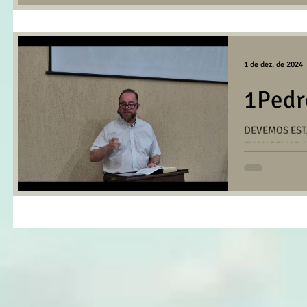
1 de dez. de 2024
1Pedr
DEVEMOS EST
EVANGELHO Me
Almir Andrade
no...