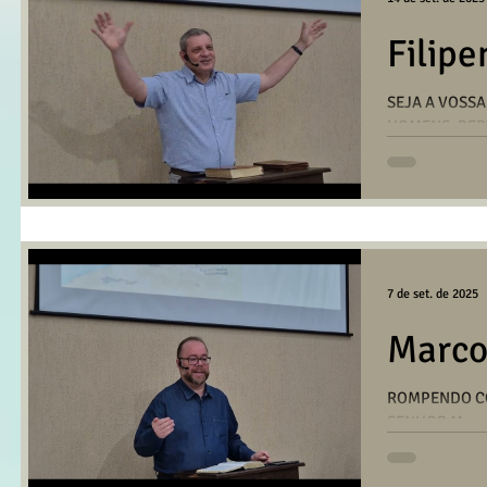
Filipe
SEJA A VOSSA
HOMENS. PER
compartilhada
na...
7 de set. de 2025
Marco
ROMPENDO CO
SENHOR Mensa
Andrade na reu