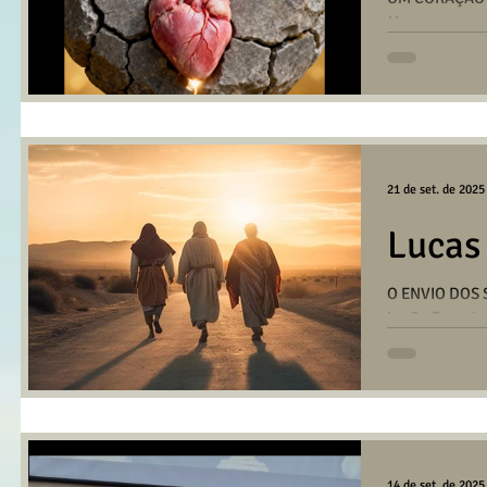
Mensagem com
na reunião da 
21 de set. de 2025
Lucas
O ENVIO DOS 
irmão Francis
André no dia 
14 de set. de 2025