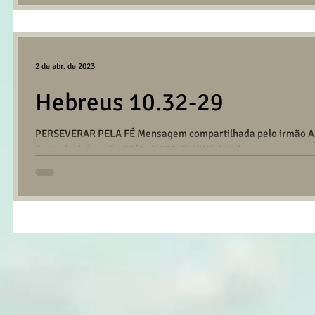
2 de abr. de 2023
Hebreus 10.32-29
PERSEVERAR PELA FÉ Mensagem compartilhada pelo irmão Alm
Santo André no dia 02/04/2023. CLIQUE AQUI...