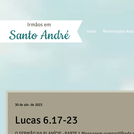
Irmãos em
Santo André
Início
Ministrações Anu
30 de abr. de 2023
Lucas 6.17-23
O SERMÃO NA PLANÍCIE - PARTE 1 Mensagem compartilhada pe