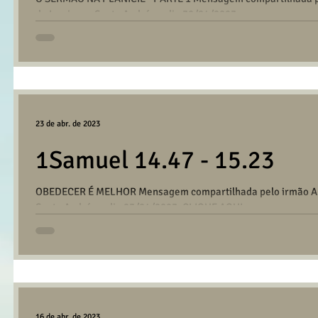
da Igreja em Santo André no dia 30/04/2023....
23 de abr. de 2023
1Samuel 14.47 - 15.23
OBEDECER É MELHOR Mensagem compartilhada pelo irmão And
Santo André no dia 23/04/2023. CLIQUE AQUI...
16 de abr. de 2023