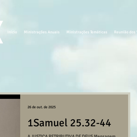
Início
Ministrações Anuais
Ministrações Temáticas
Reunião dos 
26 de out. de 2025
1Samuel 25.32-44
A JUSTIÇA RETRIBUTIVA DE DEUS Mensagem