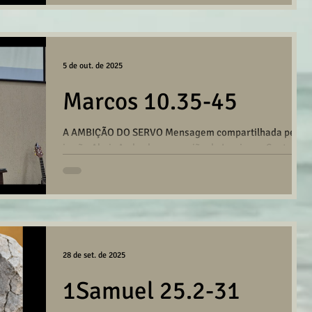
Santo André no dia 11/10/2025. CLIQUE AQUI PARA
BAIXAR/OUVIR
5 de out. de 2025
Marcos 10.35-45
A AMBIÇÃO DO SERVO Mensagem compartilhada pelo
irmão Almir Andrade na reunião da Igreja em Santo
André no dia 05/10/2025. CLIQUE AQUI...
28 de set. de 2025
1Samuel 25.2-31