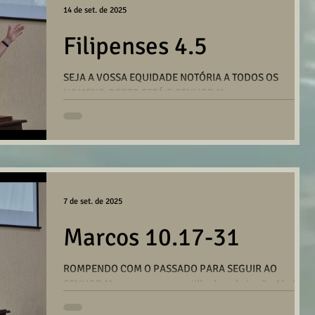
14 de set. de 2025
Filipenses 4.5
SEJA A VOSSA EQUIDADE NOTÓRIA A TODOS OS
HOMENS. PERTO ESTÁ O SENHOR Mensagem
compartilhada pelo irmão Paulo Klemz (Curitiba-PR)
na...
7 de set. de 2025
Marcos 10.17-31
ROMPENDO COM O PASSADO PARA SEGUIR AO
SENHOR Mensagem compartilhada pelo irmão Almir
Andrade na reunião da Igreja em Santo André no dia...