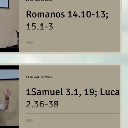
Romanos 14.10-13;
15.1-3
CRESCER, AMADURECER E FRUTIFICAR Mensagem
compartilhada pelo irmão Hiata Freitas na reunião da
Igreja em Santo André no dia 12/10/2025. CLIQUE
AQUI PARA BAIXAR/OUVIR
11 de out. de 2025
1Samuel 3.1, 19; Lucas
2.36-38
O SERVIÇO AO SENHOR Mensagem compartilhada pelo
irmão Almir Andrade na reunião de jovens da Igreja em