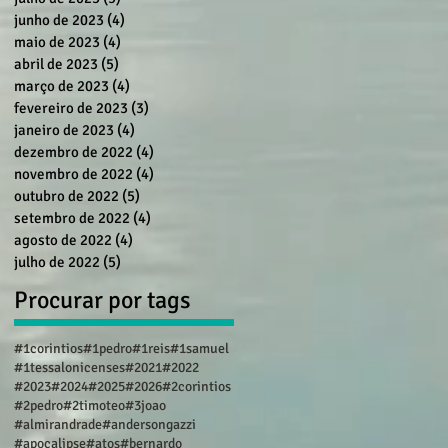
junho de 2023
(4)
4 posts
maio de 2023
(4)
4 posts
abril de 2023
(5)
5 posts
março de 2023
(4)
4 posts
fevereiro de 2023
(3)
3 posts
janeiro de 2023
(4)
4 posts
dezembro de 2022
(4)
4 posts
novembro de 2022
(4)
4 posts
outubro de 2022
(5)
5 posts
setembro de 2022
(4)
4 posts
agosto de 2022
(4)
4 posts
julho de 2022
(5)
5 posts
Procurar por tags
#1corintios
#1pedro
#1reis
#1samuel
#1tessalonicenses
#2021
#2022
#2023
#2024
#2025
#2026
#2corintios
#2pedro
#2timoteo
#3joao
#almirandrade
#andersongazzi
#apocalipse
#atos
#bernardo