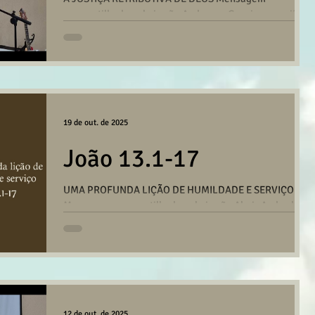
compartilhada pelo irmão Anderson Gazzi na reunião
da Igreja em Santo André no dia 26/10/2025. CLIQUE
AQUI PARA BAIXAR/OUVIR
19 de out. de 2025
João 13.1-17
UMA PROFUNDA LIÇÃO DE HUMILDADE E SERVIÇO
Mensagem compartilhada pelo irmão Almir Andrade
na reunião da Igreja em Santo André no dia
19/10/2025. CLIQUE AQUI PARA BAIXAR/OUVIR
12 de out. de 2025