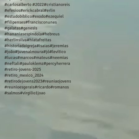
#carlosalberto #2022
#cristianoreis
#efesios
#erickcabral
#erlin
#estudobiblico
#exodo
#ezequiel
#filipenses
#francisconunes
#galatas
#genesis
#hananiasespindola
#hebreus
#herlinsilva
#hiatafreitas
#historiadaigreja
#isaias
#jeremias
#joão
#juvenalmoura
#jó
#levítico
#lucas
#marcos
#mateus
#neemias
#neftali
#pauloklemz
#percyherrera
#retiro-jovens-2025
#retiro_mexico_2024
#retirodejovens2023
#reuniaojovens
#reunioesgerais
#ricardo
#romanos
#salmos
#virgilio
1joao