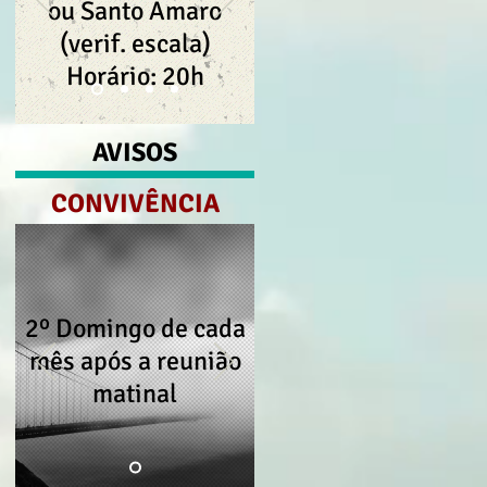
ou
Santo Amaro
(verif. escala)
Horário: 20h
AVISOS
CONVIVÊNCIA
2º Domingo de cada
mês após a reunião
matinal