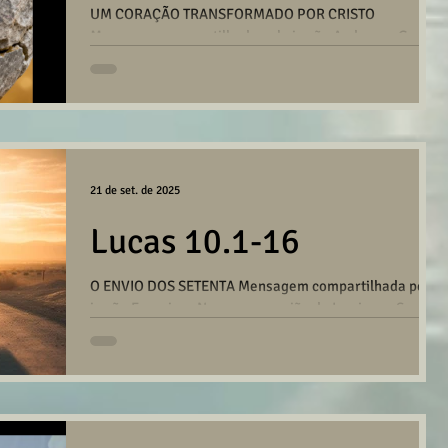
UM CORAÇÃO TRANSFORMADO POR CRISTO
Mensagem compartilhada pelo irmão Anderson Gazzi
na reunião da Igreja em Santo André no dia...
21 de set. de 2025
Lucas 10.1-16
O ENVIO DOS SETENTA Mensagem compartilhada pelo
irmão Francisco Nunes na reunião da Igreja em Santo
André no dia 21/09/2025. ***Nota de...