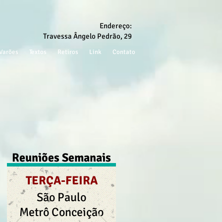
Endereço:
Travessa Ângelo Pedrão, 29
Varões
Textos
Retiros
Link
Contato
Reuniões Semanais
TERÇA-FEIRA
São Paulo
Metrô Conceição