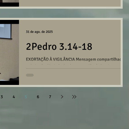
31 de ago. de 2025
2Pedro 3.14-18
EXORTAÇÃO À VIGILÂNCIA Mensagem compartilhada
pelo irmão Almir Andrade na reunião da Igreja em
Santo André no dia 31/08/2025. CLIQUE AQUI...
3
4
5
6
7